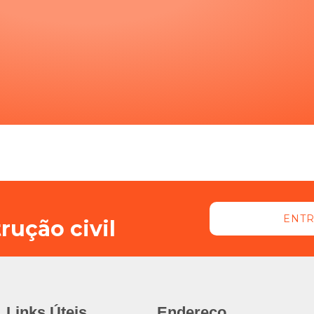
ENTR
rução civil
Links Úteis
Endereço