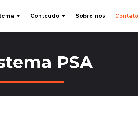
stema
Conteúdo
Sobre nós
Contat
istema PSA