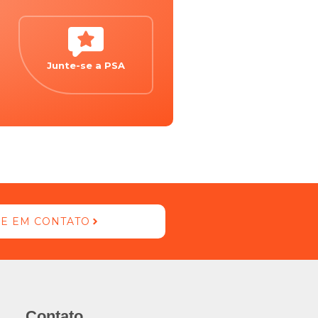
Junte-se a PSA
E EM CONTATO
Contato