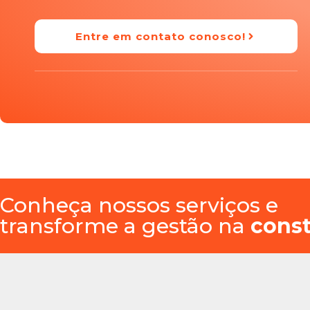
Entre em contato conosco!
Conheça nossos serviços e
transforme a gestão na
const