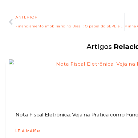
ANTERIOR
Financiamento imobiliário no Brasil: O papel do SBPE e do FGTS no acesso ao crédito habitacional
Artigos
Relaci
Nota Fiscal Eletrônica: Veja na Prática como Fun
LEIA MAIS