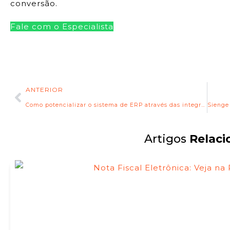
conversão.
Fale com o Especialista
ANTERIOR
Como potencializar o sistema de ERP através das integrações
Artigos
Relaci