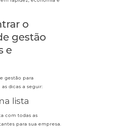
erem rapidez, economia e
trar o
de gestão
s e
de gestão para
 as dicas a seguir:
a lista
ta com todas as
rtantes para sua empresa.