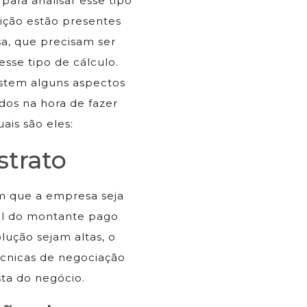
para analisar esse tipo
ição estão presentes
a, que precisam ser
sse tipo de cálculo.
istem alguns aspectos
dos na hora de fazer
uais são eles:
strato
m que a empresa seja
al do montante pago
lução sejam altas, o
écnicas de negociação
sta do negócio.