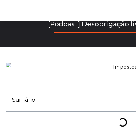
[Podcast] Desobrigação li
Sumário