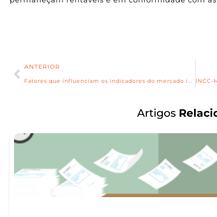
ANTERIOR
Fatores que influenciam os indicadores do mercado imobiliário: Um olhar atual para o setor
Artigos
Relaci