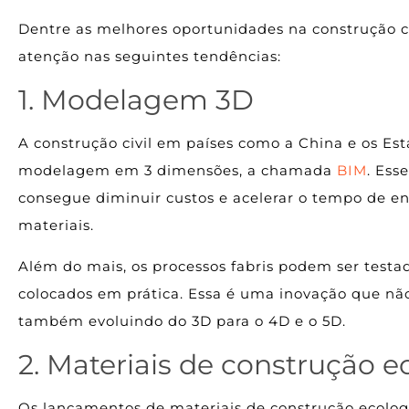
Dentre as melhores oportunidades na construção ci
atenção nas seguintes tendências:
1. Modelagem 3D
A construção civil em países como a China e os Es
modelagem em 3 dimensões, a chamada
BIM
. Ess
consegue diminuir custos e acelerar o tempo de en
materiais.
Além do mais, os processos fabris podem ser test
colocados em prática. Essa é uma inovação que nã
também evoluindo do 3D para o 4D e o 5D.
2. Materiais de construção e
Os lançamentos de materiais de construção ecolo