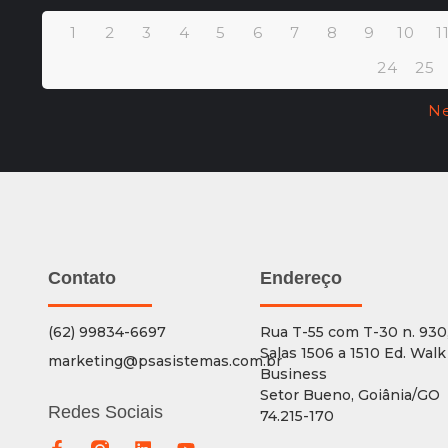
1
2
3
4
5
6
7
8
9
10
1
24
25
Ne
Contato
Endereço
(62) 99834-6697
Rua T-55 com T-30 n. 930
Salas 1506 a 1510 Ed. Walk
marketing@psasistemas.com.br
Business
Setor Bueno, Goiânia/GO
Redes Sociais
74.215-170