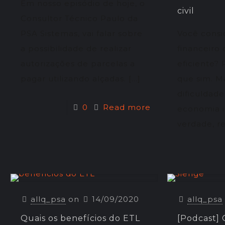
Em nosso episódio de hoje, o
civil
Consultor Técnico Paulo da
PSA Sistemas, vai falar sobre
Você consi
a possibilidade de realizar
financeiro
autorizações de parcelas a
eficiente?
pagar utilizando alçadas.
[…]
que sim. M
dificuldade
0
Read more
economia i
verdade, re
allq_psa
on
14/09/2020
allq_psa
Quais os benefícios do ETL
[Podcast]