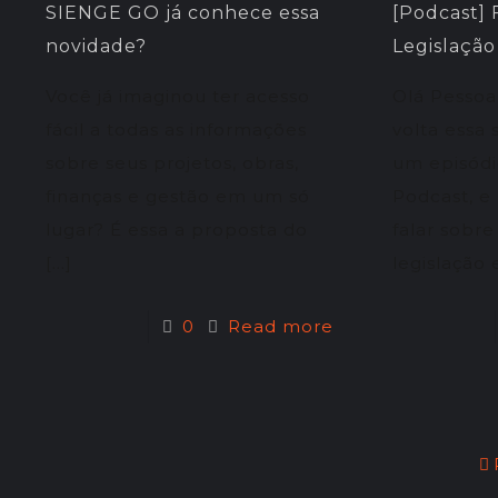
SIENGE GO já conhece essa
[Podcast] F
novidade?
Legislação
Você já imaginou ter acesso
Olá Pessoa
fácil a todas as informações
volta essa
sobre seus projetos, obras,
um episódi
finanças e gestão em um só
Podcast, e
lugar? É essa a proposta do
falar sobre
[…]
legislação
0
Read more