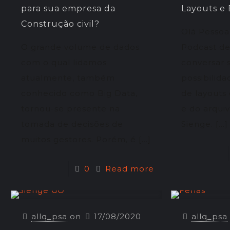
para sua empresa da
Layouts e
Construção civil?
Olá Pessoa
O grande volume de dados
Podcast de
com o qual lidamos
conversar 
atualmente, também
possibilid
conhecido como Big Data,
de layouts
tornou-se presente na
e do arqui
tomada de decisões de
Sienge.
[…]
muitos gestores. Porém, é
[…]
0
Read more
allq_psa
on
17/08/2020
allq_psa