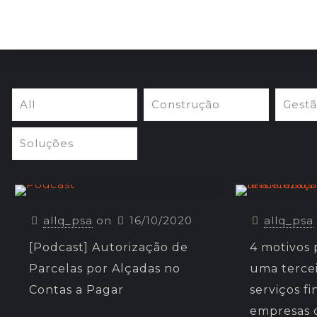
All
Construção
Gest
Soluções
allq_psa
on
16/10/2020
allq_psa
[Podcast] Autorização de
4 motivos 
Parcelas por Alçadas no
uma tercei
Contas a Pagar
serviços f
empresas 