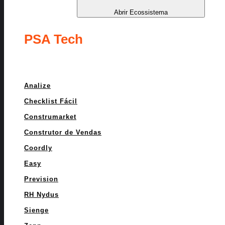
Abrir Ecossistema
PSA Tech
Analize
Checklist Fácil
Construmarket
Construtor de Vendas
Coordly
Easy
Prevision
RH Nydus
Sienge