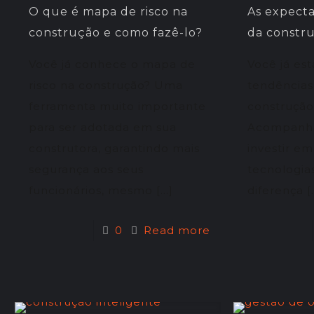
O que é mapa de risco na
As expecta
construção e como fazê-lo?
da constru
Você já conhece o mapa de
Você já es
risco na construção? Uma
tendências
ferramenta muito importante
construção
para ser adotada em sua
Acompanha
construtora, garantindo mais
investir e
segurança aos seus
tecnologias
funcionários, mesmo
[…]
diferença
[
0
Read more