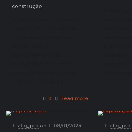
construção
O setor da 
A taxa de juros é uma das
um dos pil
variáveis econômicas mais
da economia
importantes, impactando
responsáve
diretamente o
empregos, 
comportamento do
desenvolv
consumidor, as decisões
fomentar o
empresariais e a saúde de
econômico
setores-chave da
[…]
0
Read more
allq_psa
on
08/01/2024
allq_psa