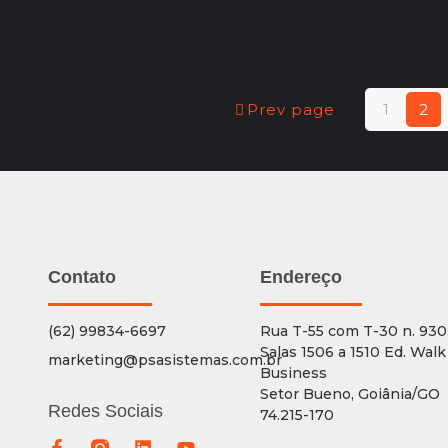
Prev page
1
2
Contato
Endereço
(62) 99834-6697
Rua T-55 com T-30 n. 930
Salas 1506 a 1510 Ed. Walk
marketing@psasistemas.com.br
Business
Setor Bueno, Goiânia/GO
Redes Sociais
74.215-170