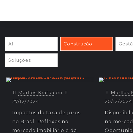
All
Construção
Gest
Soluções
Marllos Kratka
on
Marllos 
27/12/2024
20/12/2024
Impactos da taxa de juros
Disponibil
no Brasil: Reflexos no
no mercad
mercado imobiliário e da
Oportunid