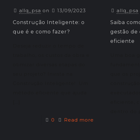
allq_psa
on
13/09/2023
allq_psa
Construção Inteligente: o
Saiba com
que é e como fazer?
gestão de 
eficiente
Deseja reduzir o tempo de
trabalho, os custos da obra e
Uma boa g
otimizar diversas etapas do
fundamenta
seu projeto? Invista na
que os pro
Construção Inteligente! Um
construção 
método eficiente que ajuda
executado
[…]
eficiente,
dentro do 
0
Read more