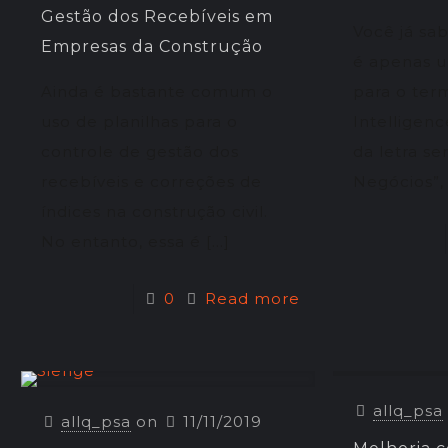
Gestão dos Recebíveis em
Você já sab
Empresas da Construção
é apenas 
Ainda é bastante comum o
para o ter
uso de planilhas para o
Intelligenc
controle de gestão dos
da letra se
recebíveis e correções de
Negócios”,
índices na construção civil.
No entanto, essa é
[…]
0
Read more
allq_psa
allq_psa
on
11/11/2019