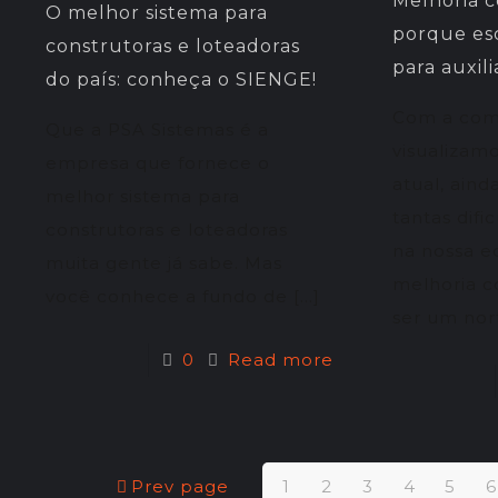
Melhoria c
O melhor sistema para
porque es
construtoras e loteadoras
para auxil
do país: conheça o SIENGE!
Com a com
Que a PSA Sistemas é a
visualizam
empresa que fornece o
atual, aind
melhor sistema para
tantas difi
construtoras e loteadoras
na nossa e
muita gente já sabe. Mas
melhoria c
você conhece a fundo de
[…]
ser um no
0
Read more
Prev page
1
2
3
4
5
6