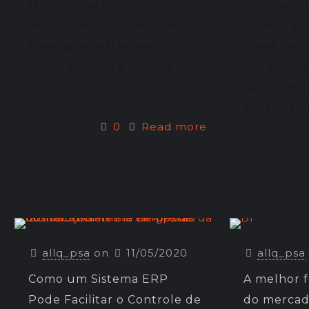
fácil a todas as informações
Coronavíru
sobre seus projetos, obras,
todo e ta
finanças e gestão em um só
Brasil. Co
lugar? É essa a proposta do
das autori
[…]
para pratic
distanciame
0
Read more
allq_psa
on
11/05/2020
allq_psa
Como um Sistema ERP
A melhor 
Pode Facilitar o Controle de
do merca