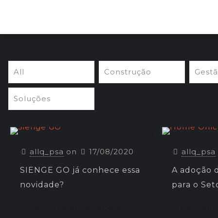
All
Construção
Gest
Soluções
allq_psa
on
17/08/2020
allq_psa
SIENGE GO já conhece essa
A adoção 
novidade?
para o Set
Você já imaginou ter acesso
A pandemi