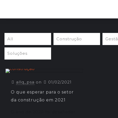
All
Construção
Gest
Soluções
allq_psa
on
01/02/2021
O que esperar para o setor
da construção em 2021
O ano de 2020 foi desafiador