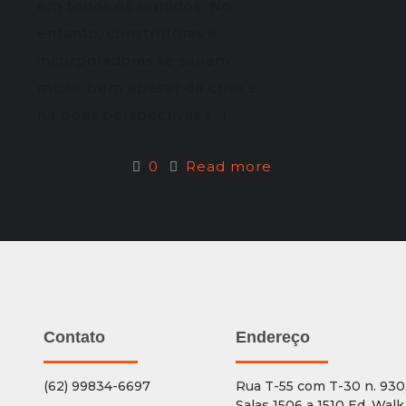
em todos os sentidos. No
entanto, construtoras e
incorporadoras se saíram
muito bem apesar da crise e
há boas perspectivas
[…]
0
Read more
Contato
Endereço
(62) 99834-6697
Rua T-55 com T-30 n. 930
Salas 1506 a 1510 Ed. Walk