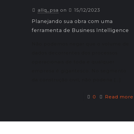
allq_psa
on
15/12/2023
Planejando sua obra com uma
ferramenta de Business Intelligence
Não podemos negar que o volume de
dados decorrentes dos processos
operacionais de toda e qualquer
empresa é gigantesco. No segmento
da construção civil, não poderia
[…]
0
Read more