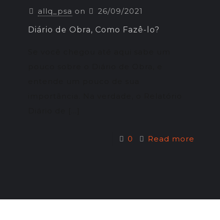
allq_psa
on
26/09/2021
Diário de Obra, Como Fazê-lo?
Se você chegou até aqui sabe um
pouco sobre o Diário de Obra, e
entende um pouco de sua
importância. Na verdade, o Relatório
Diário de
[…]
0
Read more