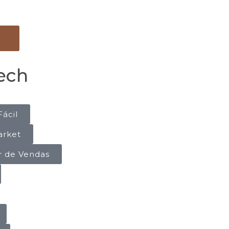
ech
Fácil
arket
r de Vendas