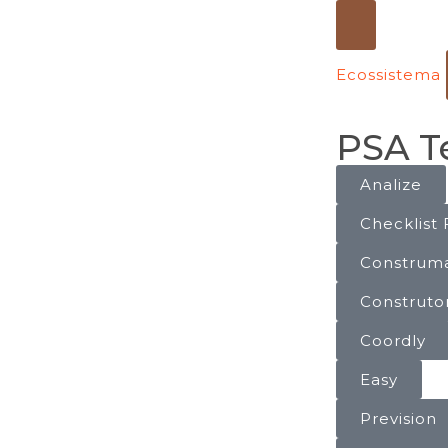
Ecossistema
PSA T
Analize
Checklist 
Construm
Construto
Coordly
Easy
Prevision