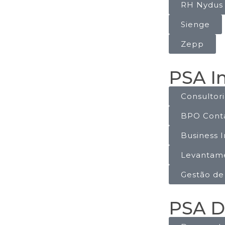
RH Nydus
Sienge
Zepp
PSA In
Consultor
BPO Contá
Business I
Levantame
Gestão de
PSA D