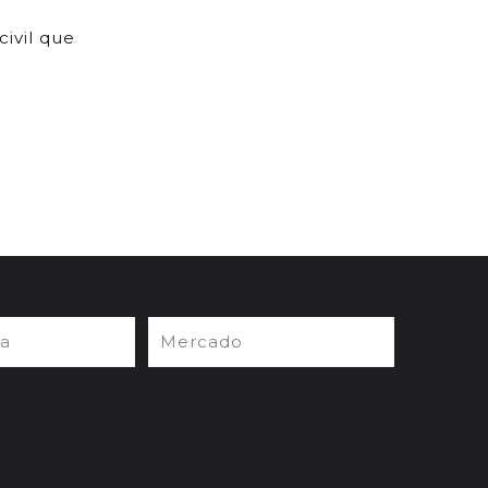
ivil que
ia
Mercado