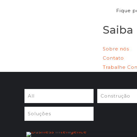
Fique p
Saiba
Sobre nós
Contato
Trabalhe Co
All
Construção
Soluções