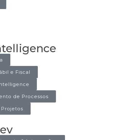
telligence
ia
bil e Fiscal
ntelligence
nto de Processos
 Projetos
ev