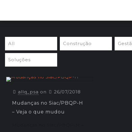
All
Construção
Gest
Soluções
allq_psa
on
26/07/2018
Mudanças no Siac/PBQP-H
– Veja o que mudou
Mudanças no Siac/PBQP-H –