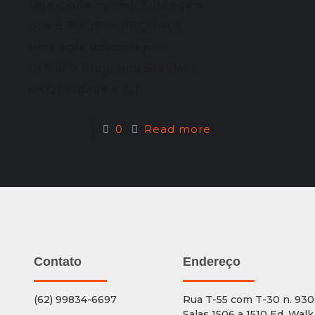
Veja o que mudou Entenda o
que é PBQP-H PBQP-H é
uma sigla utilizada para
definir o Programa Brasileiro
da Qualidade e
[…]
0
Read more
Contato
Endereço
(62) 99834-6697
Rua T-55 com T-30 n. 930
Salas 1506 a 1510 Ed. Walk