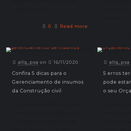
seguinte. Afinal de contas,
publicação
esperamos
[…]
como essa
impactar o
0
Read more
allq_psa
on
16/11/2020
allq_psa
Confira 5 dicas para o
5 erros te
Gerenciamento de insumos
pode esta
da Construção civil
o seu Orç
O gerenciamento de insumos
Iniciar um
na área da construção civil é
sempre um 
imprescindível para evitar
preciso mu
gastos desnecessários,
organizaç