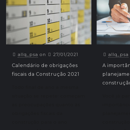
allq_psa
on
27/01/2021
allq_psa
Calendário de obrigações
A importâ
fiscais da Construção 2021
planejamen
construção
Todo final de ano a mesma
situação se repete: começam
Você já pa
as preocupações quanto às
importânc
obrigações fiscais da
planejamen
construção para o ano
construção 