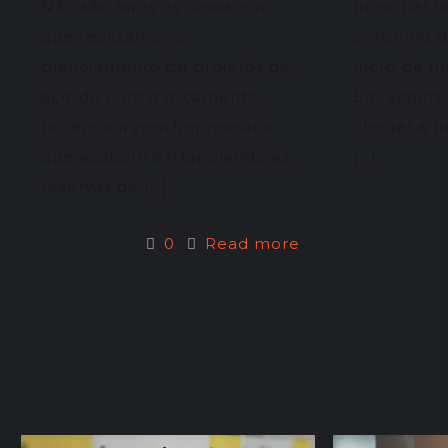
Não são raros os casos em
principal 
que realizamos o
consumo d
planejamento de projetos de
lucro de u
acordo com o orçamento,
Em alguns 
porém surgem imprevistos
chegar a p
que acabam extrapolando as
[…]
reservas de
[…]
0
Read more