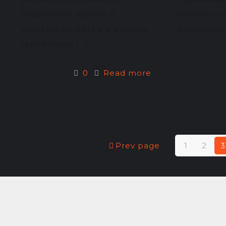
desperdício, agilizar o
realizar o
processo da obra e a entrega
orçamento 
sem atrasos.
[…]
0
Read more
Prev page
1
2
3