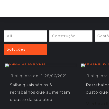
All
Construção
Gest
Soluções
allq_psa
on
28/06/2021
allq_psa
Saiba quais são os 3
Retrabalh
retrabalhos que aumentam
custo que 
o custo da sua obra
O retrabal